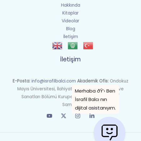
Hakkında
Kitaplar
Videolar
Blog
İletişim
İletişim
E-Posta:
info@israfilbalci.com
Akademik Ofis:
Ondokuz
Mayıs Üniversitesi, İlahiyat Fakültesi İslam Tarihi ve
Sanatları Bölümü Kurupelit Kampüsü, Atakum /
Samsun