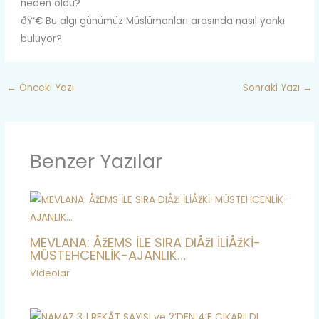
neden oldu?
ðŸ‘€ Bu algı günümüz Müslümanları arasında nasıl yankı
buluyor?
←
Önceki Yazı
Sonraki Yazı
→
Benzer Yazılar
MEVLANA: ÅžEMS İLE SIRA DIÅžI İLİÅžKİ-
MÜSTEHCENLİK-AJANLIK…
Videolar