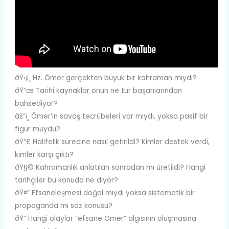
ðŸ›¡ï¸ Hz. Ömer gerçekten büyük bir kahraman mıydı?
ðŸ“œ Tarihi kaynaklar onun ne tür başarılarından
bahsediyor?
âš”ï¸ Ömer’in savaş tecrübeleri var mıydı, yoksa pasif bir
figür müydü?
ðŸ“£ Halifelik sürecine nasıl getirildi? Kimler destek verdi,
kimler karşı çıktı?
ðŸ§© Kahramanlık anlatıları sonradan mı üretildi? Hangi
tarihçiler bu konuda ne diyor?
ðŸ¤” Efsaneleşmesi doğal mıydı yoksa sistematik bir
propaganda mı söz konusu?
ðŸ” Hangi olaylar “efsane Ömer” algısının oluşmasına