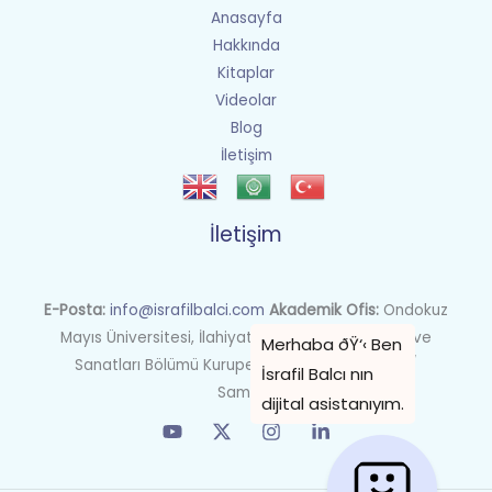
Anasayfa
Hakkında
Kitaplar
Videolar
Blog
İletişim
İletişim
E-Posta:
info@israfilbalci.com
Akademik Ofis:
Ondokuz
Mayıs Üniversitesi, İlahiyat Fakültesi İslam Tarihi ve
Sanatları Bölümü Kurupelit Kampüsü, Atakum /
Samsun