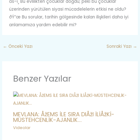
âš–ï¸ Bu evlilikten çocuklar doğdu; peki bu çocuklar
üzerinden yürütülen siyasi mücadelelerin etkisi ne oldu?
ðŸ“œ Bu sorular, tarihin gölgesinde kalan ilişkileri daha iyi
anlamamıza yardım edebilir mi?
←
Önceki Yazı
Sonraki Yazı
→
Benzer Yazılar
MEVLANA: ÅžEMS İLE SIRA DIÅžI İLİÅžKİ-
MÜSTEHCENLİK-AJANLIK…
Videolar