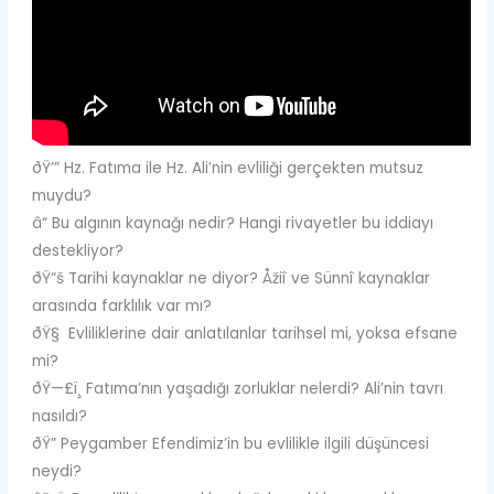
ðŸ’” Hz. Fatıma ile Hz. Ali’nin evliliği gerçekten mutsuz
muydu?
â“ Bu algının kaynağı nedir? Hangi rivayetler bu iddiayı
destekliyor?
ðŸ“š Tarihi kaynaklar ne diyor? Åžiî ve Sünnî kaynaklar
arasında farklılık var mı?
ðŸ§ Evliliklerine dair anlatılanlar tarihsel mi, yoksa efsane
mi?
ðŸ—£ï¸ Fatıma’nın yaşadığı zorluklar nelerdi? Ali’nin tavrı
nasıldı?
ðŸ” Peygamber Efendimiz’in bu evlilikle ilgili düşüncesi
neydi?