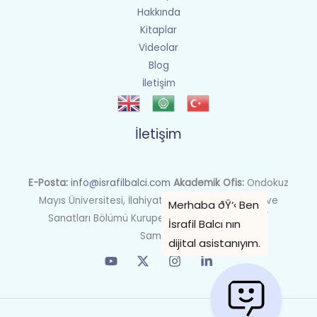
Hakkında
Kitaplar
Videolar
Blog
İletişim
İletişim
E-Posta:
info@israfilbalci.com
Akademik Ofis:
Ondokuz
Mayıs Üniversitesi, İlahiyat Fakültesi İslam Tarihi ve
Sanatları Bölümü Kurupelit Kampüsü, Atakum /
Samsun