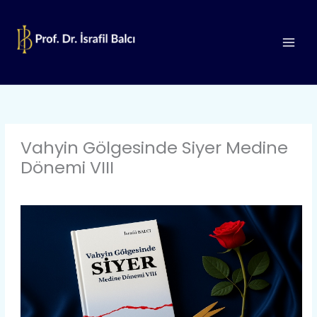
İçeriğe
atla
Vahyin Gölgesinde Siyer Medine
Dönemi VIII