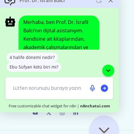
İletişim
E-Posta:
info@israfilbalci.com
Akademik Ofis:
Ondokuz Mayıs
Üniversitesi, İlahiyat Fakültesi İslam
Tarihi ve Sanatları Bölümü Kurupelit
Kampüsü, Atakum / Samsun