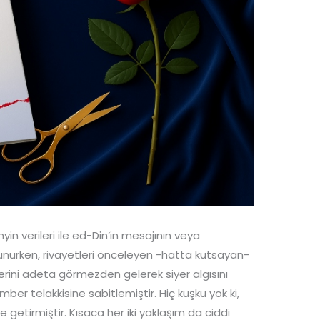
n verileri ile ed-Din’in mesajının veya
avunurken, rivayetleri önceleyen -hatta kutsayan-
erini adeta görmezden gelerek siyer algısını
er telakkisine sabitlemiştir. Hiç kuşku yok ki,
getirmiştir. Kısaca her iki yaklaşım da ciddi