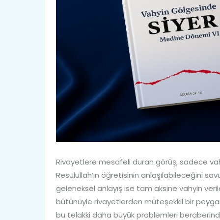
Rivayetlere mesafeli duran görüş, sadece vahyi
Resulullah’ın öğretisinin anlaşılabileceğini s
geleneksel anlayış ise tam aksine vahyin veril
bütünüyle rivayetlerden müteşekkil bir peygamb
bu telakki daha büyük problemleri beraberinde 