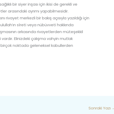
lıklı bir siyer inşası için ikisi de gerekli ve
tler arasındaki ayrımı yapabilmesidir.
 rivayet merkezli bir bakış açısıyla yazıldığı için
ulullah’ın sîreti veya nübüvveti hakkında
uşmasının arkasında rivayetlerden müteşekkil
i vardır. Elinizdeki çalışma vahyin mutlak
in birçok noktada geleneksel kabullerden
Sonraki Yazı