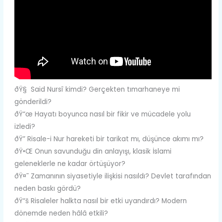
ðŸ§ Said Nursî kimdi? Gerçekten tımarhaneye mi
gönderildi?
ðŸ“œ Hayatı boyunca nasıl bir fikir ve mücadele yolu
izledi?
ðŸ” Risale-i Nur hareketi bir tarikat mı, düşünce akımı mı?
ðŸ•Œ Onun savunduğu din anlayışı, klasik İslami
geleneklerle ne kadar örtüşüyor?
ðŸ¤¯ Zamanının siyasetiyle ilişkisi nasıldı? Devlet tarafından
neden baskı gördü?
ðŸ“š Risaleler halkta nasıl bir etki uyandırdı? Modern
dönemde neden hâlâ etkili?