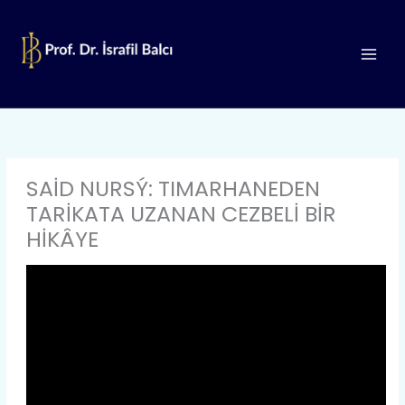
İçeriğe
atla
SAİD NURSÝ: TIMARHANEDEN
TARİKATA UZANAN CEZBELİ BİR
HİKÂYE