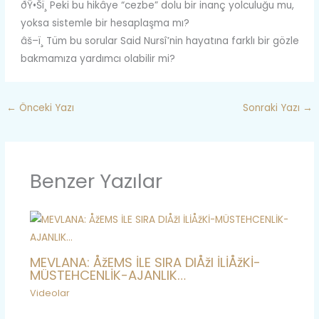
ðŸ•Šï¸ Peki bu hikâye “cezbe” dolu bir inanç yolculuğu mu,
yoksa sistemle bir hesaplaşma mı?
âš–ï¸ Tüm bu sorular Said Nursî’nin hayatına farklı bir gözle
bakmamıza yardımcı olabilir mi?
←
Önceki Yazı
Sonraki Yazı
→
Benzer Yazılar
MEVLANA: ÅžEMS İLE SIRA DIÅžI İLİÅžKİ-
MÜSTEHCENLİK-AJANLIK…
Videolar