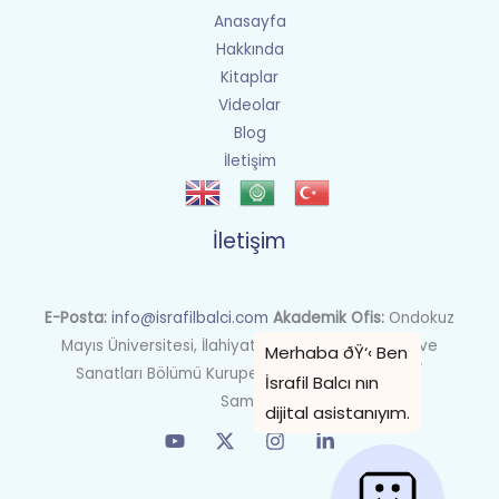
Anasayfa
Hakkında
Kitaplar
Videolar
Blog
İletişim
İletişim
E-Posta:
info@israfilbalci.com
Akademik Ofis:
Ondokuz
Mayıs Üniversitesi, İlahiyat Fakültesi İslam Tarihi ve
Sanatları Bölümü Kurupelit Kampüsü, Atakum /
Samsun